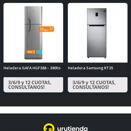
Heladera GAFA HGF388 – 380lts
Heladera Samsung RT35
3/6/9 y 12 CUOTAS,
3/6/9 y 12 CUOTAS,
CONSULTANOS!
CONSULTANOS!
Navegación
de
entradas