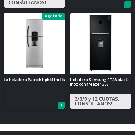
CONSULTANOS!
Agotado
La heladera Patrick hpk151m11s
Heladera Samsung RT38 black
inox con freezer 382l
3/6/9 y 12 CUOTAS,
CONSULTANOS!
Navegación