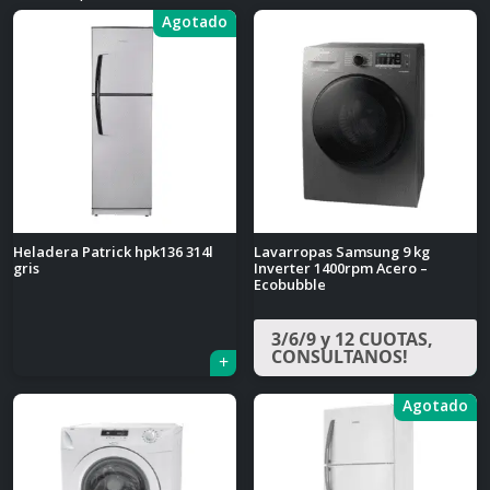
Agotado
Heladera Patrick hpk136 314l
Lavarropas Samsung 9 kg
gris
Inverter 1400rpm Acero –
Ecobubble
3/6/9 y 12 CUOTAS,
CONSULTANOS!
Agotado