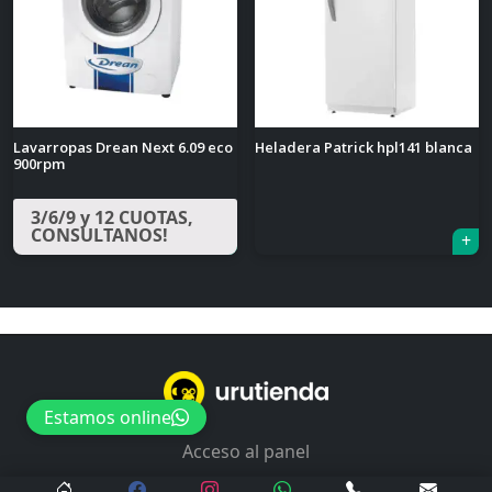
Lavarropas Drean Next 6.09 eco
Heladera Patrick hpl141 blanca
900rpm
3/6/9 y 12 CUOTAS,
CONSULTANOS!
Navegación
de
entradas
Estamos online
Acceso al panel